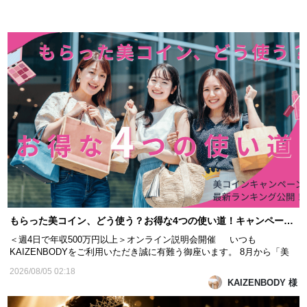
もらった美コイン、どう使う？お得な4つの使い道！キャンペーンランキング速報つき！
＜週4日で年収500万円以上＞オンライン説明会開催 いつも
KAIZENBODYをご利用いただき誠に有難う御座います。 8月から「美
コイン還元キャンペーン」がスタートしました。 期間中、回数券をご購
2026/08/05 02:18
入いただくと、その金額が担当技術者の「応援売上」としてランキング
KAIZENBODY 様
に反映されます。 月末のランキングでTOP10にランクイン...