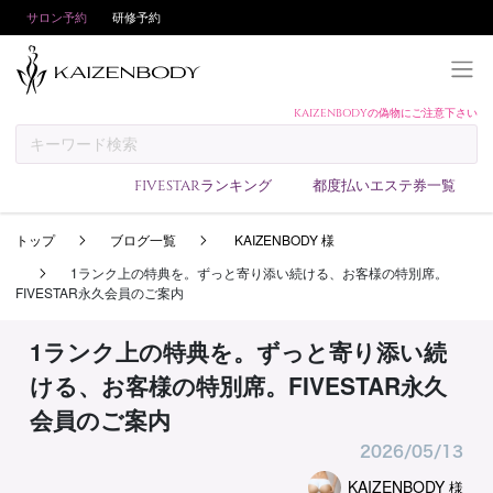
サロン予約
研修予約
KAIZENBODYの偽物にご注意下さい
KAIZENBODYとは
お支払い方法
FIVESTARランキング
都度払いエステ券一覧
予約方法
トップ
ブログ一覧
KAIZENBODY 様
サロンランキング
1ランク上の特典を。ずっと寄り添い続ける、お客様の特別席。
技術者ランキング
FIVESTAR永久会員のご案内
アンケート
1ランク上の特典を。ずっと寄り添い続
美コインランキング
ける、お客様の特別席。FIVESTAR永久
ブログ
会員のご案内
求人
2026/05/13
会員登録/ログイン
KAIZENBODY
様