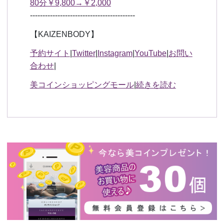
80分￥9,800→￥2,000
------------------------------------------
【KAIZENBODY】
予約サイト
|
Twitter
|
Instagram
|
YouTube
|
お問い
合わせ
|
美コインショッピングモール
|
続きを読む