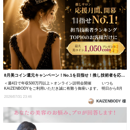
8月美コイン還元キャンペーン！No.1を目指せ！推し技術者を応援で最大1,050coinプレゼント！
＜週4日で年収500万円以上＞オンライン説明会開催 いつも
KAIZENBODYをご利用いただき誠に有難う御座います。 明日から8月
がスタートします。 今年の夏、KAIZENBODYでは初となる「技術者応
2026/07/31 23:46
援・美コイン還元キャンペーン」を開催します！ 8月中に回数券をご購
KAIZENBODY 様
入いただくと、その購入実績が担当技術者のランキング...