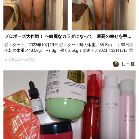
プロポーズ大作戦！ 〜綺麗なカラダになって 最高の幸せを手に入れる！〜 60日目
◎スタート／2023年10月19日 ◎スタート時の体重／55.8kg 〈 60日目
今朝の体重／48.5kg〉 −7.3g 残り2.5kg ↓ ◎終了／2023年12月17日 ◎
目標体重／46kg ｰｰｰｰｰｰｰｰｰｰｰｰｰｰｰｰｰｰｰｰｰｰｰｰｰｰｰｰ こんばんは🌃 しー
2023/12/17 22:22
です☺ 今日は施術15回目の日でした😊 そして2ヶ月間のモニター最終日
しー 様
でした😭 ビフォーアフターアフターはこちら👇 ー前...