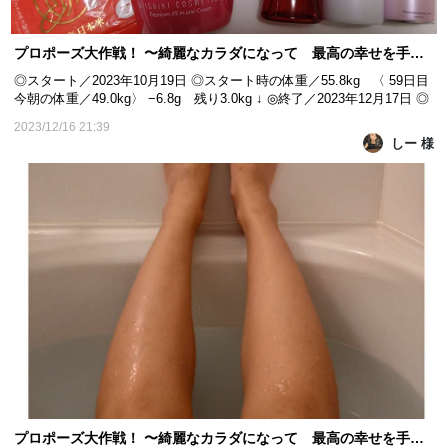
プロポーズ大作戦！ 〜綺麗なカラダになって 最高の幸せを手に入れる！〜 59日目
◎スタート／2023年10月19日 ◎スタート時の体重／55.8kg 〈 59日目
今朝の体重／49.0kg〉 −6.8g 残り3.0kg ↓ ◎終了／2023年12月17日 ◎
目標体重／46kg ｰｰｰｰｰｰｰｰｰｰｰｰｰｰｰｰｰｰｰｰｰｰｰｰｰｰｰｰ こんばんは🌃 しー
2023/12/16 21:39
です☺ モニター期間も明日で終わりを迎えます😭 今日は昨日に引き
しー 様
続きKAIZENBODYのLuminous.Beauty 浦和店に通ってよ...
プロポーズ大作戦！ 〜綺麗なカラダになって 最高の幸せを手に入れる！〜 58日目