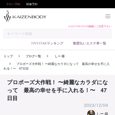
サロン予約
研修予約
KAIZENBODYの偽物にご注意下さい
KAIZENBODYとは
お支払い方法
FIVESTARランキング
都度払いエステ券一覧
予約方法
トップ
ブログ一覧
しー 様
サロンランキング
プロポーズ大作戦！ 〜綺麗なカラダになって 最高の幸せを手に入
技術者ランキング
れる！〜 47日目
アンケート
プロポーズ大作戦！ 〜綺麗なカラダにな
美コインランキング
って 最高の幸せを手に入れる！〜 47
ブログ
日目
求人
2023/12/04
会員登録/ログイン
しー
様