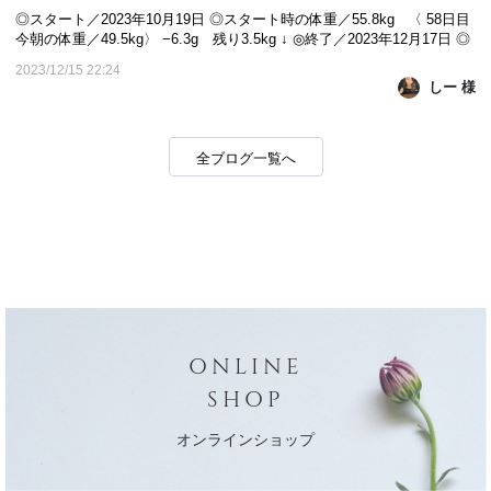
◎スタート／2023年10月19日 ◎スタート時の体重／55.8kg 〈 58日目
今朝の体重／49.5kg〉 −6.3g 残り3.5kg ↓ ◎終了／2023年12月17日 ◎
目標体重／46kg ｰｰｰｰｰｰｰｰｰｰｰｰｰｰｰｰｰｰｰｰｰｰｰｰｰｰｰｰ こんばんは🌃 しー
2023/12/15 22:24
です☺ モニター期間も早いところ残り2日になりました😲 今日は
しー 様
KAIZENBODYのLuminous.Beauty 浦和店に通ってよかったこ...
全ブログ一覧へ
ONLINE
SHOP
オンラインショップ