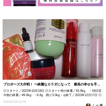
プロポーズ大作戦！ 〜綺麗なカラダになって 最高の幸せを手に入れる！〜 59日目
◎スタート／2023年10月19日 ◎スタート時の体重／55.8kg 〈 59日目
今朝の体重／49.0kg〉 −6.8g 残り3.0kg ↓ ◎終了／2023年12月17日 ◎
目標体重／46kg ｰｰｰｰｰｰｰｰｰｰｰｰｰｰｰｰｰｰｰｰｰｰｰｰｰｰｰｰ こんばんは🌃 しー
2023/12/16 21:39
です☺ モニター期間も明日で終わりを迎えます😭 今日は昨日に引き
しー 様