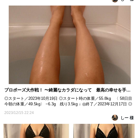
続きKAIZENBODYのLuminous.Beauty 浦和店に通ってよ...
プロポーズ大作戦！ 〜綺麗なカラダになって 最高の幸せを手に入れる！〜 58日目
◎スタート／2023年10月19日 ◎スタート時の体重／55.8kg 〈 58日目
今朝の体重／49.5kg〉 −6.3g 残り3.5kg ↓ ◎終了／2023年12月17日 ◎
目標体重／46kg ｰｰｰｰｰｰｰｰｰｰｰｰｰｰｰｰｰｰｰｰｰｰｰｰｰｰｰｰ こんばんは🌃 しー
2023/12/15 22:24
です☺ モニター期間も早いところ残り2日になりました😲 今日は
しー 様
KAIZENBODYのLuminous.Beauty 浦和店に通ってよかったこ...