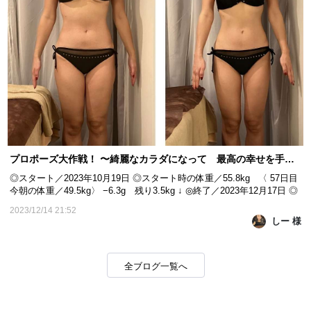
プロポーズ大作戦！ 〜綺麗なカラダになって 最高の幸せを手に入れる！〜 57日目
◎スタート／2023年10月19日 ◎スタート時の体重／55.8kg 〈 57日目
今朝の体重／49.5kg〉 −6.3g 残り3.5kg ↓ ◎終了／2023年12月17日 ◎
目標体重／46kg ｰｰｰｰｰｰｰｰｰｰｰｰｰｰｰｰｰｰｰｰｰｰｰｰｰｰｰｰ こんばんは🌃 しー
2023/12/14 21:52
です☺ 今日は施術14回目の日でした😊 ビフォーアフターアフターは
しー 様
こちら👇 ー前ー 太ももの隙間がさらにできてきて、...
全ブログ一覧へ