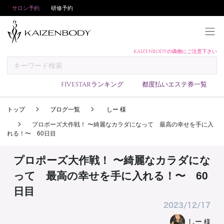
サロン予約
研修予約
KAIZENBODYの偽物にご注意下さい
KAIZENBODYとは
お支払い方法
FIVESTARランキング
都度払いエステ券一覧
予約方法
トップ
ブログ一覧
しー 様
サロンランキング
プロポーズ大作戦！ 〜綺麗なカラダになって 最高の幸せを手に入
技術者ランキング
れる！〜 60日目
アンケート
プロポーズ大作戦！ 〜綺麗なカラダにな
美コインランキング
って 最高の幸せを手に入れる！〜 60
ブログ
日目
求人
2023/12/17
会員登録/ログイン
しー
様