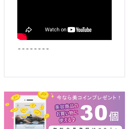
＝＝＝＝＝＝＝＝