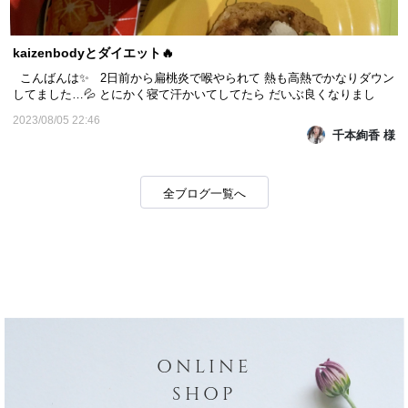
kaizenbodyとダイエット🔥
こんばんは✨ 2日前から扁桃炎で喉やられて 熱も高熱でかなりダウン
してました…💦 とにかく寝て汗かいてしてたら だいぶ良くなりまし
た…💦 夏バテもあって免疫落ちることも あると思うので お気をつけ
2023/08/05 22:46
ください‼️ 今日は食事のご紹介✨️ 今は喉が痛くて食べ物が入らな
千本絢香 様
くて なのでお粥と薄めたお味噌汁を 食べてい...
全ブログ一覧へ
ONLINE
SHOP