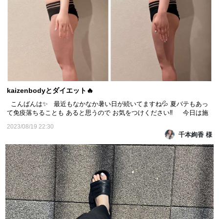
kaizenbodyとダイエット🔥
こんばんは✨ 最近もなかなか暑い日が続いてますね💦 夏バテもあっ
て免疫落ちることも あると思うので お気をつけください‼️ 今日は施
術日でした！✨️ 足まわりがだいぶスッキリ‼️ 少し時間が空いて、かな
2023/08/19 22:30
り動くことが多かったので 体のズレがかなりあったらしいのですが 施
千本絢香 様
術後だいぶスッキリして 体が軽くなり...