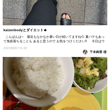
kaizenbodyとダイエット🔥
こんばんは✨ 最近もなかなか暑い日が続いてますね💦 夏バテもあっ
て免疫落ちることも あると思うので お気をつけください‼️ 今日はウ
ォーキングについて！ アプリを使って今日何歩歩いたかなど 確認しな
2023/08/07 01:38
がら歩いたりしてます！！✨️ 気分転換にもなるので 涼しい時
千本絢香 様
間などに、YouTubeやNetflix見な...