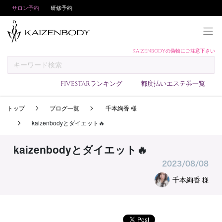
サロン予約
研修予約
KAIZENBODYの偽物にご注意下さい
KAIZENBODYとは
お支払い方法
FIVESTARランキング
都度払いエステ券一覧
予約方法
トップ
ブログ一覧
千本絢香 様
サロンランキング
kaizenbodyとダイエット🔥
技術者ランキング
アンケート
kaizenbodyとダイエット🔥
美コインランキング
2023/08/08
ブログ
千本絢香
様
求人
会員登録/ログイン