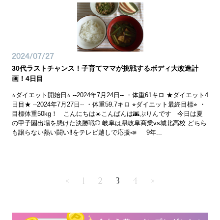
2024/07/27
30代ラストチャンス！子育てママが挑戦するボディ大改造計
画！4日目
⭐︎ダイエット開始日⭐︎ --2024年7月24日-- ・体重61キロ ★ダイエット4
日目★ --2024年7月27日-- ・体重59.7キロ ⭐︎ダイエット最終目標⭐︎ ・
目標体重50kg！ こんにちは☀️こんばんは🌆ぷりんです 今日は夏
の甲子園出場を懸けた決勝戦⚾️ 岐阜は県岐阜商業vs城北高校 どちら
も譲らない熱い闘い‼️をテレビ越しで応援📣 9年...
«
1
2
3
4
»