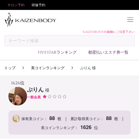
サロン予約
研修予約
KAIZENBODYの偽物にご注意下さい
KAIZENBODYとは
お支払い方法
FIVESTARランキング
都度払いエステ券一覧
予約方法
トップ
美コインランキング
ぷりん 様
サロンランキング
技術者ランキング
1626位
ぷりん
様
アンケート
一般会員
美コインランキング
ブログ
88
88
|
|
枚
枚
保有美コイン：
累計取得美コイン：
求人
1626
位
美コインランキング：
会員登録/ログイン