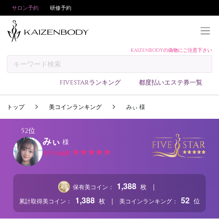
サロン予約
研修予約
KAIZENBODYの偽物にご注意下さい
KAIZENBODYとは
お支払い方法
FIVESTARランキング
都度払いエステ券一覧
予約方法
トップ
美コインランキング
みぃ 様
サロンランキング
技術者ランキング
52位
みぃ
様
アンケート
モデル会員
美コインランキング
ブログ
1,388
|
枚
保有美コイン：
求人
1,388
52
|
枚
位
累計取得美コイン：
美コインランキング：
会員登録/ログイン