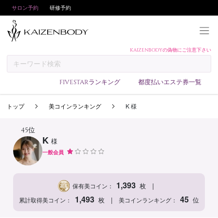
サロン予約
研修予約
KAIZENBODYの偽物にご注意下さい
KAIZENBODYとは
お支払い方法
FIVESTARランキング
都度払いエステ券一覧
予約方法
トップ
美コインランキング
K 様
サロンランキング
技術者ランキング
45位
K
様
アンケート
一般会員
美コインランキング
ブログ
1,393
|
枚
保有美コイン：
求人
1,493
45
|
枚
位
累計取得美コイン：
美コインランキング：
会員登録/ログイン