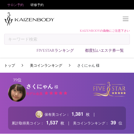
サロン予約
研修予約
KAIZENBODYの偽物にご注意下さい
KAIZENBODYとは
お支払い方法
FIVESTARランキング
都度払いエステ券一覧
予約方法
トップ
美コインランキング
さくにゃん 様
サロンランキング
技術者ランキング
39位
さくにゃん
様
アンケート
モデル会員
美コインランキング
ブログ
1,381
|
枚
保有美コイン：
求人
1,537
39
|
枚
位
累計取得美コイン：
美コインランキング：
会員登録/ログイン