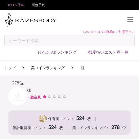
サロン予約
研修予約
KAIZENBODYの偽物にご注意下さい
KAIZENBODYとは
お支払い方法
FIVESTARランキング
都度払いエステ券一覧
予約方法
トップ
美コインランキング
様
サロンランキング
技術者ランキング
278位
様
アンケート
一般会員
美コインランキング
ブログ
524
|
枚
保有美コイン：
求人
524
278
|
枚
位
累計取得美コイン：
美コインランキング：
会員登録/ログイン