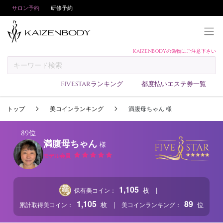
サロン予約
研修予約
KAIZENBODYの偽物にご注意下さい
KAIZENBODYとは
お支払い方法
FIVESTARランキング
都度払いエステ券一覧
予約方法
トップ
美コインランキング
満腹母ちゃん 様
サロンランキング
技術者ランキング
89位
満腹母ちゃん
様
アンケート
モデル会員
美コインランキング
ブログ
1,105
|
枚
保有美コイン：
求人
1,105
89
|
枚
位
累計取得美コイン：
美コインランキング：
会員登録/ログイン