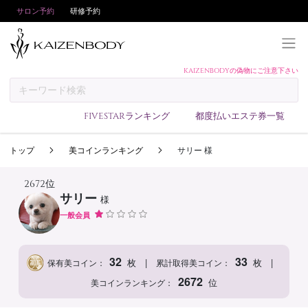
サロン予約
研修予約
KAIZENBODYの偽物にご注意下さい
KAIZENBODYとは
お支払い方法
FIVESTARランキング
都度払いエステ券一覧
予約方法
トップ
美コインランキング
サリー 様
サロンランキング
技術者ランキング
2672位
サリー
様
アンケート
一般会員
美コインランキング
ブログ
32
33
|
|
枚
枚
保有美コイン：
累計取得美コイン：
求人
2672
位
美コインランキング：
会員登録/ログイン