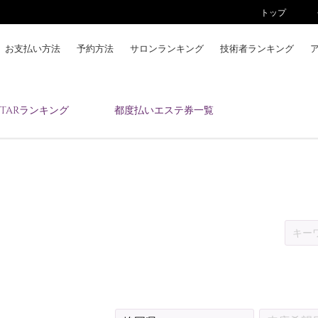
トップ
お支払い方法
予約方法
サロンランキング
技術者ランキング
KAIZENBODYとは
ESTARランキング
都度払いエステ券一覧
お支払い方法
予約方法
サロンランキング
技術者ランキング
アンケート
美コインランキング
ブログ
求人
会員登録/ログイン