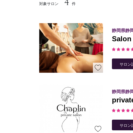
4
対象サロン
件
予約確認
お気に入り
静岡県静
Salo
サロン
静岡県静
priv
サロン