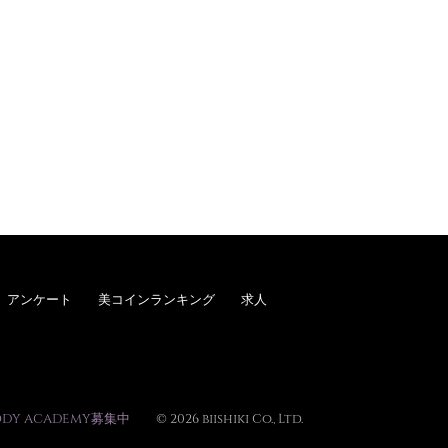
アンケート
美コインランキング
求人
ODY ACADEMY募集中
© 2026 biishiki Co., Ltd.