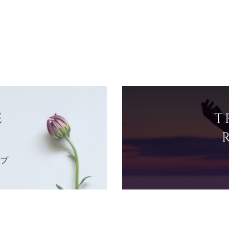
E
T
ップ