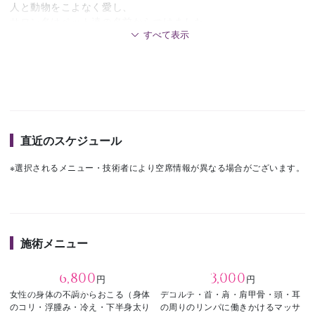
人と動物をこよなく愛し、
サロン名はペット達の名前からつけました。
「誰かのためじゃない、自分の為の時間と空間を」
日々頑張っている自分に極上のトリートメントとメンテナンス
をしてみてはいかがですか。
直近のスケジュール
※選択されるメニュー・技術者により空席情報が異なる場合がございます。
施術メニュー
全身
小顔リフトアップ
6,800
3,000
円
円
60
20
（施術時間：
分）
（施術時間：
分）
女性の身体の不調からおこる（身体
デコルテ・首・肩・肩甲骨・頭・耳
のコリ・浮腫み・冷え・下半身太り
の周りのリンパに働きかけるマッサ