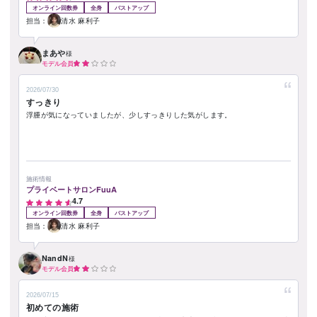
オンライン回数券
全身
バストアップ
担当：
清水 麻利子
まあや
様
モデル会員
2026/07/30
すっきり
浮腫が気になっていましたが、少しすっきりした気がします。
施術情報
プライベートサロンFuuA
4.7
オンライン回数券
全身
バストアップ
担当：
清水 麻利子
NandN
様
モデル会員
2026/07/15
初めての施術