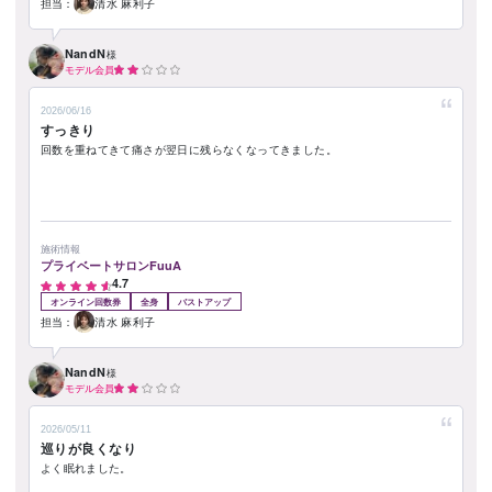
担当：
清水 麻利子
NandN
様
モデル会員
2026/06/16
すっきり
回数を重ねてきて痛さが翌日に残らなくなってきました。
施術情報
プライベートサロンFuuA
4.7
オンライン回数券
全身
バストアップ
担当：
清水 麻利子
NandN
様
モデル会員
2026/05/11
巡りが良くなり
よく眠れました。