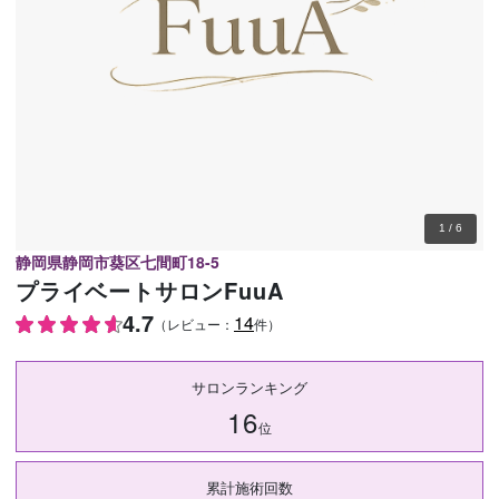
予約確認
お気に入り
お問い合わせ
1
/
6
静岡県静岡市葵区七間町18-5
プライベートサロンFuuA
4.7
14
（レビュー：
件）
サロンランキング
16
位
累計施術回数