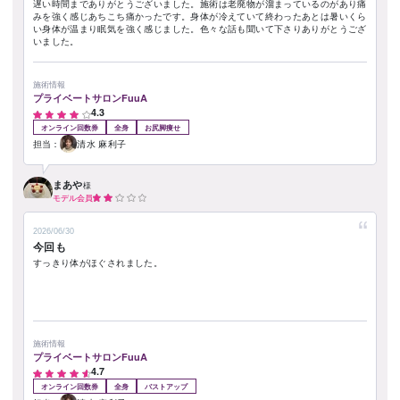
遅い時間までありがとうございました。施術は老廃物が溜まっているのがあり痛
みを強く感じあちこち痛かったです。身体が冷えていて終わったあとは暑いくら
い身体が温まり眠気を強く感じました。色々な話も聞いて下さりありがとうござ
いました。
施術情報
プライベートサロンFuuA
4.3
オンライン回数券
全身
お尻脚痩せ
担当：
清水 麻利子
まあや
様
モデル会員
2026/06/30
今回も
すっきり体がほぐされました。
施術情報
プライベートサロンFuuA
4.7
オンライン回数券
全身
バストアップ