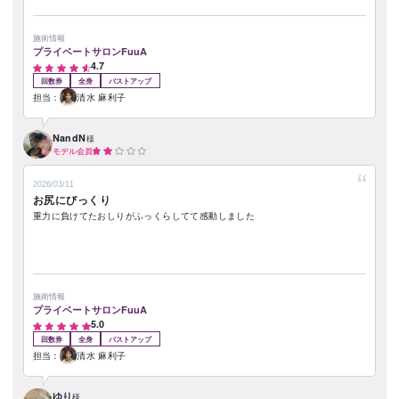
施術情報
プライベートサロンFuuA
4.7
回数券
全身
バストアップ
担当：
清水 麻利子
NandN
様
モデル会員
2026/03/11
お尻にびっくり
重力に負けてたおしりがふっくらしてて感動しました
施術情報
プライベートサロンFuuA
5.0
回数券
全身
バストアップ
担当：
清水 麻利子
ゆり
様