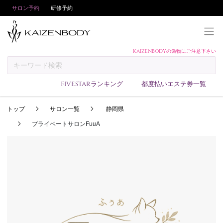
サロン予約
研修予約
KAIZENBODYの偽物にご注意下さい
KAIZENBODYとは
お支払い方法
FIVESTARランキング
都度払いエステ券一覧
予約方法
トップ
サロン一覧
静岡県
サロンランキング
プライベートサロンFuuA
技術者ランキング
アンケート
美コインランキング
ブログ
求人
会員登録/ログイン