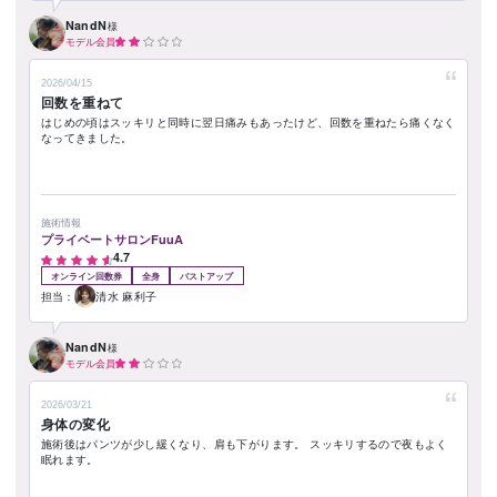
NandN
様
モデル会員
2026/04/15
回数を重ねて
はじめの頃はスッキリと同時に翌日痛みもあったけど、回数を重ねたら痛くなく
なってきました。
施術情報
プライベートサロンFuuA
4.7
オンライン回数券
全身
バストアップ
担当：
清水 麻利子
NandN
様
モデル会員
2026/03/21
身体の変化
施術後はパンツが少し緩くなり、肩も下がります。 スッキリするので夜もよく
眠れます。