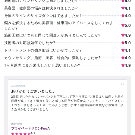
5.0
施術前のカウンセリングは満足しましたか?
4.1
美容面・健康面の悩みは解決されましたか?
4.0
身体のラインのサイズダウンはできましたか?
悩みを解決するための美容面・健康面のアドバイスをしてくれま
5.0
したか?
4.9
施術工程はいつもと同じで間違えがありませんでしたか?
5.0
技術者の対応は如何でしたか?
4.1
トリートメントの強さ加減はいかがでしたか?
4.9
カウンセリング、施術、接客、総合的に満足しましたか?
4.9
1ヶ月以内にまた来店したいと思いましたか?
2026/08/06
ありがとうございました。
2回目でしたがカウンセリングを丁寧にして下さり痛みも1回目よりは痛いと思う
箇所が減ってきて気持ち良いと感じる箇所が何度かありました。アドバイスもい
くつか下さりさっそくやってみようと思います！開始時間の変更などお気遣い頂
きありがとうございました！
施術情報
プライベートサロンFuuA
4.7