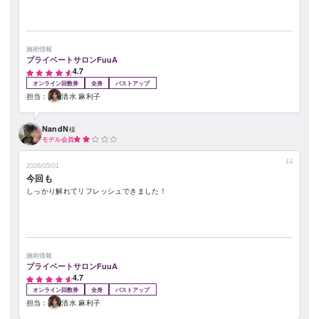
施術情報
プライベートサロンFuuA
4.7
オンライン回数券
全身
バストアップ
担当：
清水 麻利子
NandN
様
モデル会員
2026/05/01
今回も
しっかり解れてリフレッシュできました！
施術情報
プライベートサロンFuuA
4.7
オンライン回数券
全身
バストアップ
担当：
清水 麻利子