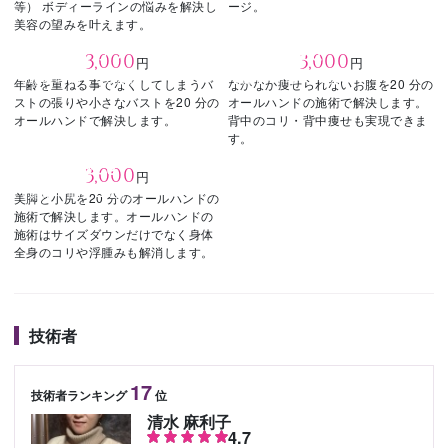
等） ボディーラインの悩みを解決し
ージ。
美容の望みを叶えます。
バストアップ
お腹痩せ
3,000
3,000
円
円
20
20
（施術時間：
分）
（施術時間：
分）
年齢を重ねる事でなくしてしまうバ
なかなか痩せられないお腹を20 分の
ストの張りや小さなバストを20 分の
オールハンドの施術で解決します。
オールハンドで解決します。
背中のコリ・背中痩せも実現できま
す。
お尻脚痩せ
3,000
円
20
（施術時間：
分）
美脚と小尻を20 分のオールハンドの
施術で解決します。オールハンドの
施術はサイズダウンだけでなく身体
全身のコリや浮腫みも解消します。
技術者
17
技術者ランキング
位
清水 麻利子
4.7