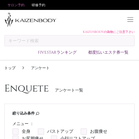
サロン予約
研修予約
KAIZENBODYの偽物にご注意下さい
KAIZENBODYとは
お支払い方法
FIVESTARランキング
都度払いエステ券一覧
予約方法
トップ
アンケート
サロンランキング
技術者ランキング
Enquete
アンケート一覧
アンケート
美コインランキング
ブログ
絞り込み条件
求人
メニュー ：
全身
バストアップ
お腹痩せ
会員登録/ログイン
お尻脚痩せ
小顔リフトアップ