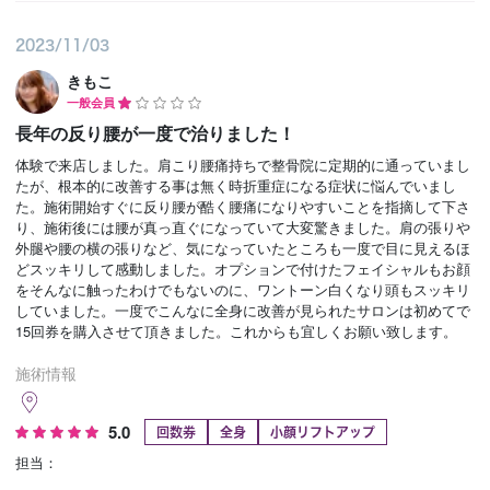
2023/11/03
きもこ
一般会員
長年の反り腰が一度で治りました！
体験で来店しました。肩こり腰痛持ちで整骨院に定期的に通っていまし
たが、根本的に改善する事は無く時折重症になる症状に悩んでいまし
た。施術開始すぐに反り腰が酷く腰痛になりやすいことを指摘して下さ
り、施術後には腰が真っ直ぐになっていて大変驚きました。肩の張りや
外腿や腰の横の張りなど、気になっていたところも一度で目に見えるほ
どスッキリして感動しました。オプションで付けたフェイシャルもお顔
をそんなに触ったわけでもないのに、ワントーン白くなり頭もスッキリ
していました。一度でこんなに全身に改善が見られたサロンは初めてで
15回券を購入させて頂きました。これからも宜しくお願い致します。
施術情報
5.0
回数券
全身
小顔リフトアップ
担当：