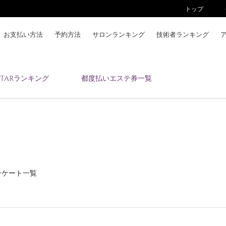
トップ
お支払い方法
予約方法
サロンランキング
技術者ランキング
KAIZENBODYとは
ESTARランキング
都度払いエステ券一覧
お支払い方法
予約方法
サロンランキング
技術者ランキング
アンケート
美コインランキング
ンケート一覧
ブログ
求人
会員登録/ログイン