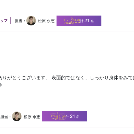
21
担当：
松原 永恵
計
名
アップ
ありがとうございます。 表面的ではなく、しっかり身体をみて
️
21
担当：
松原 永恵
計
名