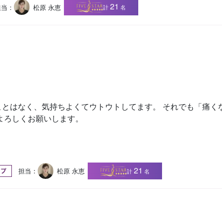
21
担当：
松原 永恵
計
名
ことはなく、気持ちよくてウトウトしてます。 それでも「痛く
よろしくお願いします。
21
担当：
松原 永恵
計
名
ップ