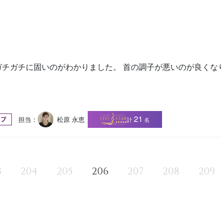
チガチに固いのがわかりました。 首の調子が悪いのが良くな
21
担当：
松原 永恵
計
名
ップ
3
204
205
206
207
208
209