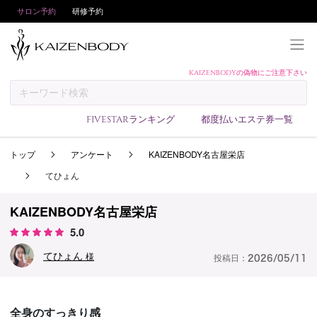
サロン予約
研修予約
KAIZENBODYの偽物にご注意下さい
KAIZENBODYとは
お支払い方法
FIVESTARランキング
都度払いエステ券一覧
予約方法
トップ
アンケート
KAIZENBODY名古屋栄店
サロンランキング
てひょん
技術者ランキング
アンケート
KAIZENBODY名古屋栄店
5.0
美コインランキング
てひょん
ブログ
様
投稿日：
2026/05/11
求人
会員登録/ログイン
全身のすっきり感