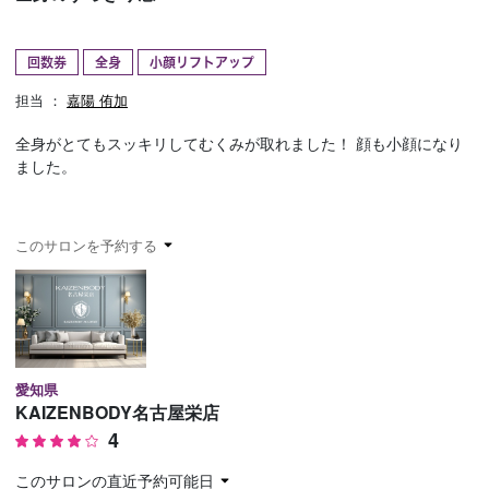
予約確認
お気に入り
回数券
全身
小顔リフトアップ
お問い合わせ
担当 ：
嘉陽 侑加
全身がとてもスッキリしてむくみが取れました！ 顔も小顔になり
ました。
このサロンを予約する
愛知県
KAIZENBODY名古屋栄店
4
このサロンの直近予約可能日