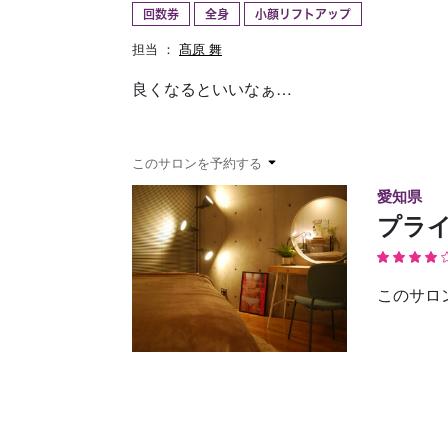
回数券
全身
小顔リフトアップ
予約確認
お気に入り
担当 ：
髙原 舞
良くなるといいなぁ…
このサロンを予約する
愛知県
プライ
このサロ