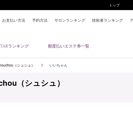
トップ
お支払い方法
予約方法
サロンランキング
技術者ランキング
KAIZENBODYとは
ESTARランキング
都度払いエステ券一覧
お支払い方法
予約方法
ouchou（シュシュ）
いいちゃん
サロンランキング
技術者ランキング
chou（シュシュ）
アンケート
美コインランキング
ブログ
求人
会員登録/ログイン