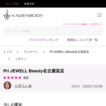
サロン予約
研修予約
KAIZENBODYの偽物にご注意下さい
KAIZENBODYとは
お支払い方法
FIVESTARランキング
都度払いエステ券一覧
予約方法
トップ
アンケート
Pri JEWELL Beauty名古屋栄店
サロンランキング
ミポリン
技術者ランキング
アンケート
Pri JEWELL Beauty名古屋栄店
5.0
美コインランキング
ミポリン
ブログ
様
投稿日：
2025/10/08
求人
会員登録/ログイン
少しの変化