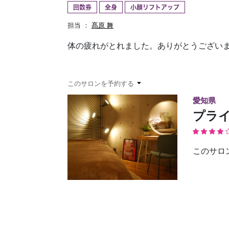
回数券
全身
小顔リフトアップ
予約確認
お気に入り
担当 ：
髙原 舞
体の疲れがとれました。ありがとうござい
このサロンを予約する
愛知県
プライ
このサロ