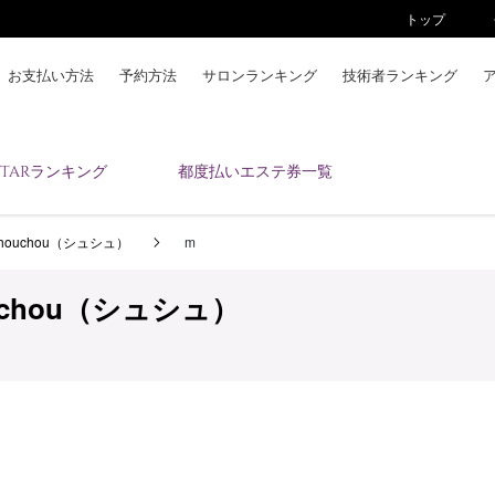
トップ
お支払い方法
予約方法
サロンランキング
技術者ランキング
KAIZENBODYとは
ESTARランキング
都度払いエステ券一覧
お支払い方法
予約方法
ouchou（シュシュ）
m
サロンランキング
技術者ランキング
chou（シュシュ）
アンケート
美コインランキング
ブログ
求人
会員登録/ログイン