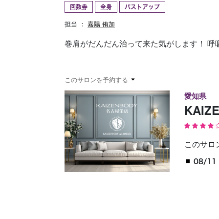
回数券
全身
バストアップ
予約確認
お気に入り
担当 ：
嘉陽 侑加
巻肩がだんだん治って来た気がします！ 呼
このサロンを予約する
愛知県
KAI
このサロ
08/11 