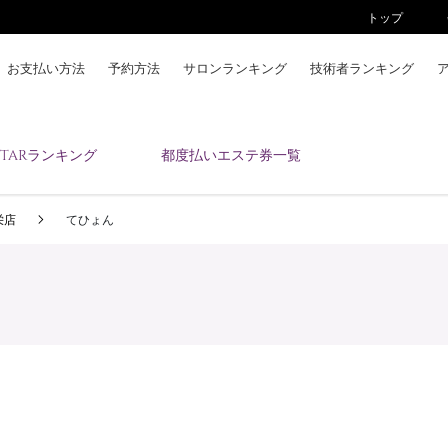
トップ
お支払い方法
予約方法
サロンランキング
技術者ランキング
KAIZENBODYとは
ESTARランキング
都度払いエステ券一覧
お支払い方法
予約方法
栄店
てひょん
サロンランキング
技術者ランキング
アンケート
美コインランキング
ブログ
求人
会員登録/ログイン