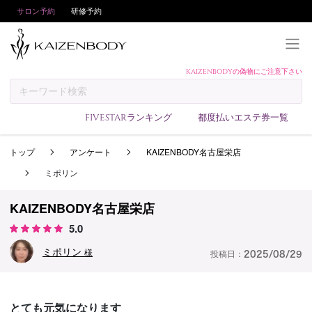
サロン予約
研修予約
KAIZENBODYの偽物にご注意下さい
KAIZENBODYとは
お支払い方法
FIVESTARランキング
都度払いエステ券一覧
予約方法
トップ
アンケート
KAIZENBODY名古屋栄店
サロンランキング
ミポリン
技術者ランキング
アンケート
KAIZENBODY名古屋栄店
5.0
美コインランキング
ミポリン
ブログ
様
投稿日：
2025/08/29
求人
会員登録/ログイン
とても元気になります