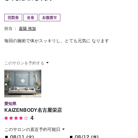
予約確認
お気に入り
回数券
全身
お腹痩せ
お問い合わせ
担当 ：
嘉陽 侑加
毎回の施術で体がスッキリし、とても元気に なります
このサロンを予約する
愛知県
KAIZENBODY名古屋栄店
4
このサロンの直近予約可能日
08/11 (火)
08/12 (水)