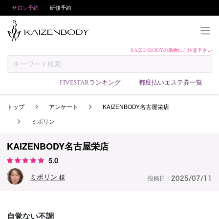
サロン予約
研修予約
KAIZENBODYの偽物にご注意下さい
KAIZENBODYとは
お支払い方法
FIVESTARランキング
都度払いエステ券一覧
予約方法
トップ
アンケート
KAIZENBODY名古屋栄店
サロンランキング
ミポリン
技術者ランキング
アンケート
KAIZENBODY名古屋栄店
5.0
美コインランキング
ミポリン
ブログ
様
投稿日：
2025/07/11
求人
会員登録/ログイン
自覚ない不調