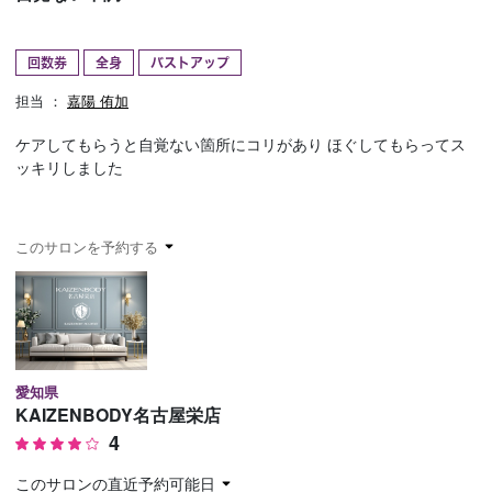
予約確認
お気に入り
回数券
全身
バストアップ
お問い合わせ
担当 ：
嘉陽 侑加
ケアしてもらうと自覚ない箇所にコリがあり ほぐしてもらってス
ッキリしました
このサロンを予約する
愛知県
KAIZENBODY名古屋栄店
4
このサロンの直近予約可能日