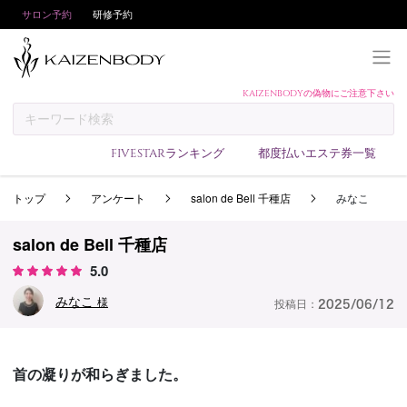
サロン予約
研修予約
KAIZENBODYの偽物にご注意下さい
KAIZENBODYとは
お支払い方法
FIVESTARランキング
都度払いエステ券一覧
予約方法
トップ
アンケート
salon de Bell 千種店
みなこ
サロンランキング
技術者ランキング
salon de Bell 千種店
アンケート
5.0
美コインランキング
みなこ
様
投稿日：
2025/06/12
ブログ
求人
首の凝りが和らぎました。
会員登録/ログイン