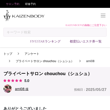
サロン予約
研修予約
KAIZENBODYの偽物にご注意下さい
KAIZENBODYとは
お支払い方法
FIVESTARランキング
都度払いエステ券一覧
予約方法
トップ
アンケート
サロンランキング
プライベートサロン chouchou（シュシュ）
ami08
技術者ランキング
アンケート
プライベートサロン chouchou（シュシュ）
5.0
美コインランキング
ami08
ブログ
様
投稿日：
2025/05/27
求人
会員登録/ログイン
ありがとうございました