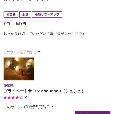
予約確認
お気に入り
回数券
全身
小顔リフトアップ
お問い合わせ
担当 ：
髙原 舞
しっかり施術していただいて肩甲骨がスッキリです
このサロンを予約する
愛知県
プライベートサロン chouchou（シュシュ）
4
このサロンの直近予約可能日