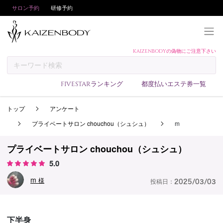
サロン予約
研修予約
KAIZENBODYの偽物にご注意下さい
KAIZENBODYとは
お支払い方法
FIVESTARランキング
都度払いエステ券一覧
予約方法
トップ
アンケート
サロンランキング
プライベートサロン chouchou（シュシュ）
m
技術者ランキング
アンケート
プライベートサロン chouchou（シュシュ）
5.0
美コインランキング
m
ブログ
様
投稿日：
2025/03/03
求人
会員登録/ログイン
下半身