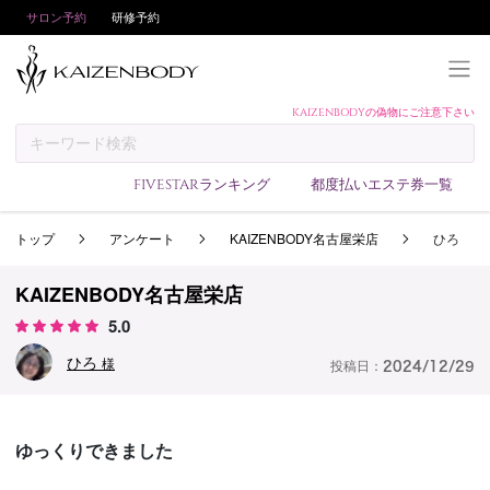
サロン予約
研修予約
KAIZENBODYの偽物にご注意下さい
KAIZENBODYとは
お支払い方法
FIVESTARランキング
都度払いエステ券一覧
予約方法
トップ
アンケート
KAIZENBODY名古屋栄店
ひろ
サロンランキング
技術者ランキング
KAIZENBODY名古屋栄店
アンケート
5.0
美コインランキング
ひろ
様
投稿日：
2024/12/29
ブログ
求人
ゆっくりできました
会員登録/ログイン