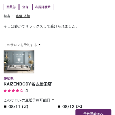
回数券
全身
お尻脚痩せ
予約確認
お気に入り
担当 ：
嘉陽 侑加
お問い合わせ
今日は静かでリラックスして受けられました。
このサロンを予約する
愛知県
KAIZENBODY名古屋栄店
4
このサロンの直近予約可能日
08/11 (火)
08/12 (水)
予約手続きへ