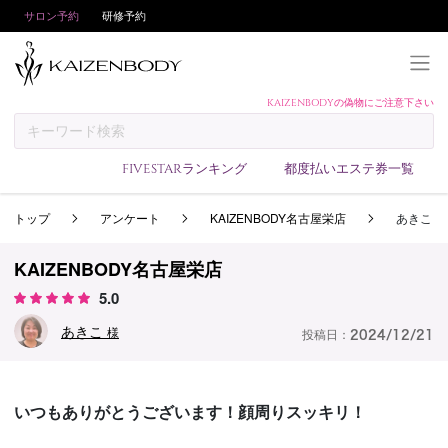
サロン予約
研修予約
KAIZENBODYの偽物にご注意下さい
KAIZENBODYとは
お支払い方法
FIVESTARランキング
都度払いエステ券一覧
予約方法
トップ
アンケート
KAIZENBODY名古屋栄店
あきこ
サロンランキング
技術者ランキング
KAIZENBODY名古屋栄店
アンケート
5.0
美コインランキング
あきこ
様
投稿日：
2024/12/21
ブログ
求人
いつもありがとうございます！顔周りスッキリ！
会員登録/ログイン