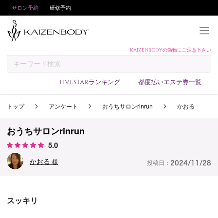
サロン予約
研修予約
KAIZENBODYの偽物にご注意下さい
KAIZENBODYとは
お支払い方法
FIVESTARランキング
都度払いエステ券一覧
予約方法
トップ
アンケート
おうちサロンrinrun
かおる
サロンランキング
技術者ランキング
おうちサロンrinrun
アンケート
5.0
美コインランキング
かおる
様
投稿日：
2024/11/28
ブログ
求人
スッキリ
会員登録/ログイン