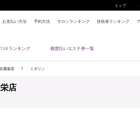
トップ
お支払い方法
予約方法
サロンランキング
技術者ランキング
KAIZENBODYとは
ESTARランキング
都度払いエステ券一覧
お支払い方法
予約方法
ty名古屋栄店
ミポリン
サロンランキング
技術者ランキング
古屋栄店
アンケート
美コインランキング
ブログ
求人
会員登録/ログイン