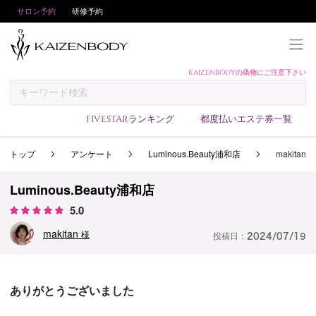
サロン予約
研修予約
KAIZENBODYの偽物にご注意下さい
KAIZENBODYとは
お支払い方法
FIVESTARランキング
都度払いエステ券一覧
予約方法
トップ
アンケート
Luminous.Beauty浦和店
makitan
サロンランキング
技術者ランキング
Luminous.Beauty浦和店
アンケート
5.0
美コインランキング
makitan
様
投稿日：
2024/07/19
ブログ
求人
ありがとうございました
会員登録/ログイン