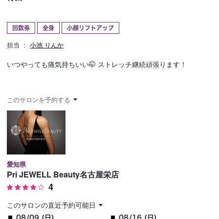
予約確認
お気に入り
回数券
全身
小顔リフトアップ
お問い合わせ
担当 ：
小池 りんか
いつやっても痛気持ちいい🤭 ストレッチ継続頑張ります！
このサロンを予約する
愛知県
Pri JEWELL Beauty名古屋栄店
4
このサロンの直近予約可能日
08/09 (日)
08/16 (日)