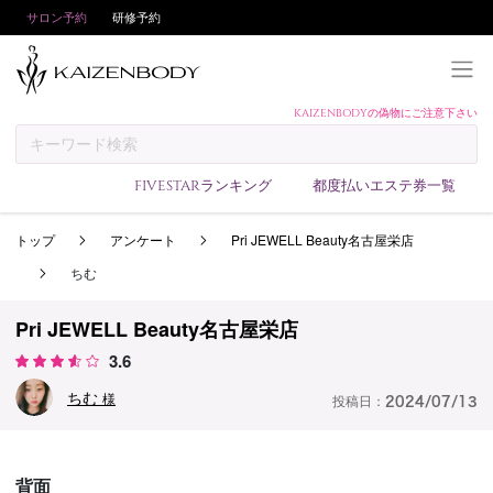
サロン予約
研修予約
KAIZENBODYの偽物にご注意下さい
KAIZENBODYとは
お支払い方法
FIVESTARランキング
都度払いエステ券一覧
予約方法
トップ
アンケート
Pri JEWELL Beauty名古屋栄店
サロンランキング
ちむ
技術者ランキング
アンケート
Pri JEWELL Beauty名古屋栄店
3.6
美コインランキング
ちむ
ブログ
様
投稿日：
2024/07/13
求人
会員登録/ログイン
背面