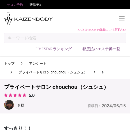
サロン予約
研修予約
KAIZENBODYの偽物にご注意下さい
KAIZENBODYとは
お支払い方法
FIVESTARランキング
都度払いエステ券一覧
予約方法
トップ
アンケート
サロンランキング
プライベートサロン chouchou（シュシュ）
s
技術者ランキング
アンケート
プライベートサロン chouchou（シュシュ）
5.0
美コインランキング
s
ブログ
様
投稿日：
2024/06/15
求人
会員登録/ログイン
すっきり！！