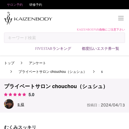
サロン予約
研修予約
KAIZENBODYの偽物にご注意下さい
KAIZENBODYとは
お支払い方法
FIVESTARランキング
都度払いエステ券一覧
予約方法
トップ
アンケート
サロンランキング
プライベートサロン chouchou（シュシュ）
s
技術者ランキング
アンケート
プライベートサロン chouchou（シュシュ）
5.0
美コインランキング
s
ブログ
様
投稿日：
2024/04/13
求人
会員登録/ログイン
むくみスッキリ