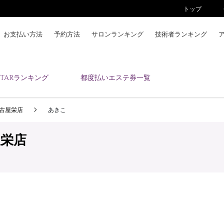
トップ
お支払い方法
予約方法
サロンランキング
技術者ランキング
KAIZENBODYとは
ESTARランキング
都度払いエステ券一覧
お支払い方法
予約方法
ty名古屋栄店
あきこ
サロンランキング
技術者ランキング
古屋栄店
アンケート
美コインランキング
ブログ
求人
会員登録/ログイン