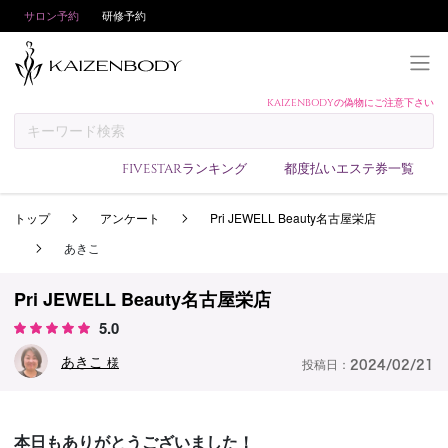
サロン予約
研修予約
KAIZENBODYの偽物にご注意下さい
KAIZENBODYとは
お支払い方法
FIVESTARランキング
都度払いエステ券一覧
予約方法
トップ
アンケート
Pri JEWELL Beauty名古屋栄店
サロンランキング
あきこ
技術者ランキング
アンケート
Pri JEWELL Beauty名古屋栄店
5.0
美コインランキング
あきこ
ブログ
様
投稿日：
2024/02/21
求人
会員登録/ログイン
本日もありがとうございました！