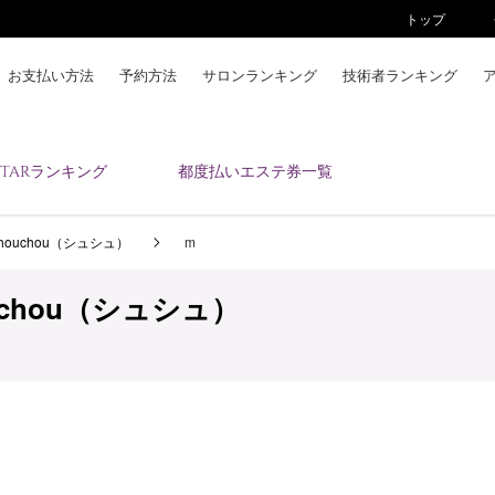
トップ
お支払い方法
予約方法
サロンランキング
技術者ランキング
KAIZENBODYとは
ESTARランキング
都度払いエステ券一覧
お支払い方法
予約方法
ouchou（シュシュ）
m
サロンランキング
技術者ランキング
chou（シュシュ）
アンケート
美コインランキング
ブログ
求人
会員登録/ログイン