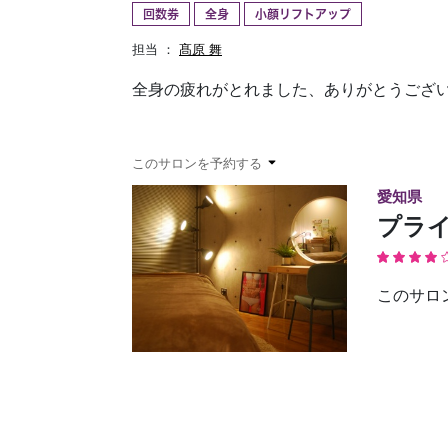
回数券
全身
小顔リフトアップ
予約確認
お気に入り
担当 ：
髙原 舞
全身の疲れがとれました、ありがとうござい
このサロンを予約する
愛知県
プライ
このサロ