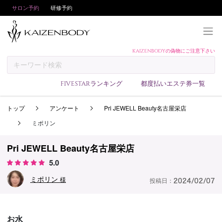
サロン予約
研修予約
KAIZENBODYの偽物にご注意下さい
KAIZENBODYとは
お支払い方法
FIVESTARランキング
都度払いエステ券一覧
予約方法
トップ
アンケート
Pri JEWELL Beauty名古屋栄店
サロンランキング
ミポリン
技術者ランキング
アンケート
Pri JEWELL Beauty名古屋栄店
5.0
美コインランキング
ミポリン
ブログ
様
投稿日：
2024/02/07
求人
会員登録/ログイン
お水