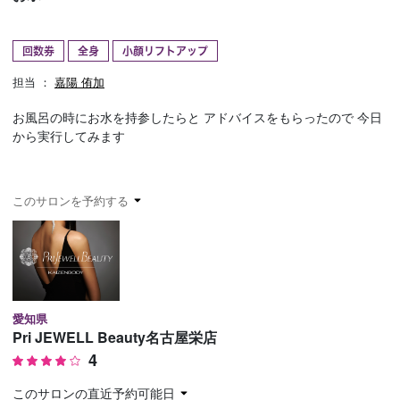
予約確認
お気に入り
回数券
全身
小顔リフトアップ
お問い合わせ
担当 ：
嘉陽 侑加
お風呂の時にお水を持参したらと アドバイスをもらったので 今日
から実行してみます
このサロンを予約する
愛知県
Pri JEWELL Beauty名古屋栄店
4
このサロンの直近予約可能日