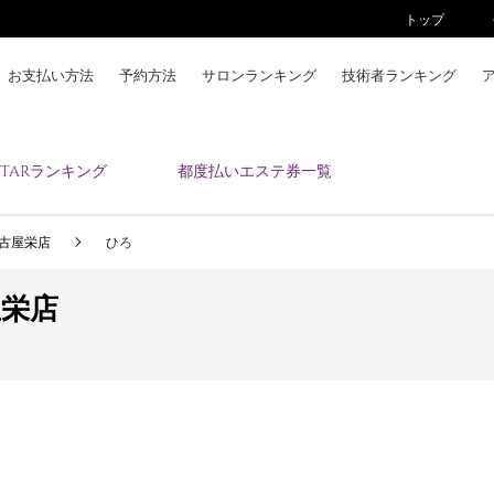
トップ
お支払い方法
予約方法
サロンランキング
技術者ランキング
KAIZENBODYとは
ESTARランキング
都度払いエステ券一覧
お支払い方法
予約方法
ty名古屋栄店
ひろ
サロンランキング
技術者ランキング
古屋栄店
アンケート
美コインランキング
ブログ
求人
会員登録/ログイン