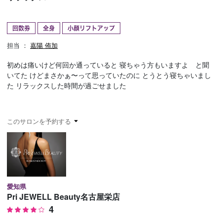
予約確認
お気に入り
回数券
全身
小顔リフトアップ
お問い合わせ
担当 ：
嘉陽 侑加
初めは痛いけど何回か通っていると 寝ちゃう方もいますよ と聞
いてた けどまさかぁ〜って思っていたのに とうとう寝ちゃいまし
た リラックスした時間が過ごせました
このサロンを予約する
愛知県
Pri JEWELL Beauty名古屋栄店
4