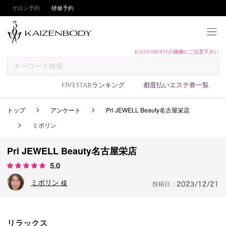
サロン予約
研修予約
KAIZENBODYの偽物にご注意下さい
KAIZENBODYとは
お支払い方法
FIVESTARランキング
都度払いエステ券一覧
予約方法
トップ
アンケート
Pri JEWELL Beauty名古屋栄店
サロンランキング
ミポリン
技術者ランキング
アンケート
Pri JEWELL Beauty名古屋栄店
5.0
美コインランキング
ミポリン
ブログ
様
投稿日：
2023/12/21
求人
会員登録/ログイン
リラックス