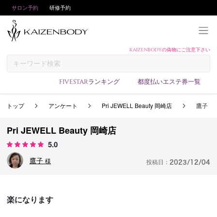
サロン予約
研修予約
KAIZENBODYの偽物にご注意下さい
KAIZENBODYとは
お支払い方法
FIVESTARランキング
都度払いエステ券一覧
予約方法
トップ
アンケート
Pri JEWELL Beauty 岡崎店
鷹子
サロンランキング
技術者ランキング
Pri JEWELL Beauty 岡崎店
アンケート
5.0
美コインランキング
鷹子
様
投稿日：
2023/12/04
ブログ
求人
楽になります
会員登録/ログイン