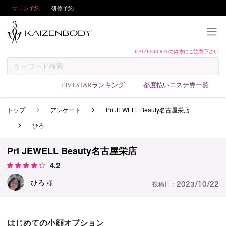
サロン予約
研修予約
KAIZENBODYの偽物にご注意下さい
KAIZENBODYとは
お支払い方法
FIVESTARランキング
都度払いエステ券一覧
予約方法
トップ
アンケート
Pri JEWELL Beauty名古屋栄店
サロンランキング
ひろ
技術者ランキング
アンケート
Pri JEWELL Beauty名古屋栄店
4.2
美コインランキング
ひろ
ブログ
様
投稿日：
2023/10/22
求人
会員登録/ログイン
はじめての小顔オプション