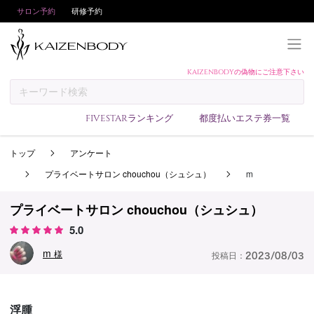
サロン予約
研修予約
KAIZENBODYの偽物にご注意下さい
KAIZENBODYとは
お支払い方法
FIVESTARランキング
都度払いエステ券一覧
予約方法
トップ
アンケート
サロンランキング
プライベートサロン chouchou（シュシュ）
m
技術者ランキング
アンケート
プライベートサロン chouchou（シュシュ）
5.0
美コインランキング
m
ブログ
様
投稿日：
2023/08/03
求人
会員登録/ログイン
浮腫