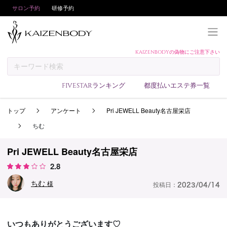
サロン予約
研修予約
KAIZENBODYの偽物にご注意下さい
KAIZENBODYとは
お支払い方法
FIVESTARランキング
都度払いエステ券一覧
予約方法
トップ
アンケート
Pri JEWELL Beauty名古屋栄店
サロンランキング
ちむ
技術者ランキング
アンケート
Pri JEWELL Beauty名古屋栄店
2.8
美コインランキング
ちむ
ブログ
様
投稿日：
2023/04/14
求人
会員登録/ログイン
いつもありがとうございます♡