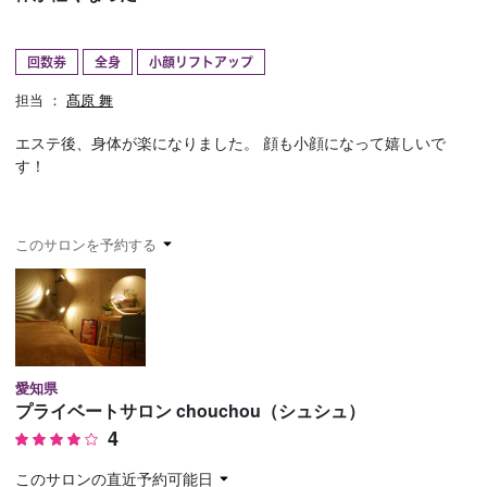
予約確認
お気に入り
回数券
全身
小顔リフトアップ
お問い合わせ
担当 ：
髙原 舞
エステ後、身体が楽になりました。 顔も小顔になって嬉しいで
す！
このサロンを予約する
愛知県
プライベートサロン chouchou（シュシュ）
4
このサロンの直近予約可能日