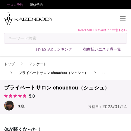
サロン予約
研修予約
KAIZENBODYの偽物にご注意下さい
KAIZENBODYとは
お支払い方法
FIVESTARランキング
都度払いエステ券一覧
予約方法
トップ
アンケート
サロンランキング
プライベートサロン chouchou（シュシュ）
s
技術者ランキング
アンケート
プライベートサロン chouchou（シュシュ）
5.0
美コインランキング
s
ブログ
様
投稿日：
2023/01/14
求人
会員登録/ログイン
体が軽くなった！