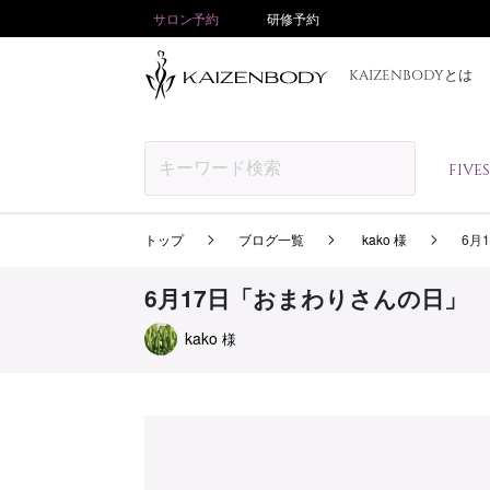
サロン予約
研修予約
KAIZENBODYとは
FIV
トップ
ブログ一覧
kako 様
6月
6月17日「おまわりさんの日」
kako
様