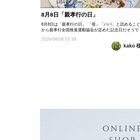
8月8日「親孝行の日」
8月8日は「親孝行の日」 「母」「パパ」と読めるこ
から親孝行全国推進運動協会が定めた記念日だそうで
す。 「パ（8）パ（8）」と読める語呂合わせと、「
2026/08/08 07:39
チハチ」を並びかえると「ハハ（母）チチ（父）」と
kako 
なることからと書いてあるのもありました。 「親孝行
したい時に親はなし」というように、あとで後悔する
ことがな...
ONLIN
SHOP