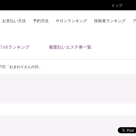
トップ
お支払い方法
予約方法
サロンランキング
技術者ランキング
KAIZENBODYとは
ESTARランキング
都度払いエステ券一覧
お支払い方法
予約方法
17日「おまわりさんの日」
サロンランキング
技術者ランキング
アンケート
美コインランキング
ブログ
求人
会員登録/ログイン