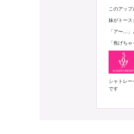
このアップ
妹がトース
「ア〜…」
「焦げちゃ
シャトレー
です