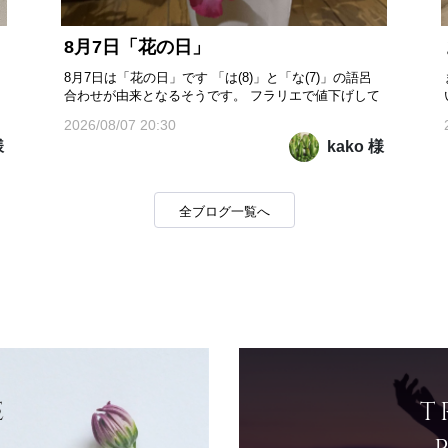
8月7日「花の日」
と
8月7日は「花の日」です 「は(8)」と「な(7)」の語呂
合わせが由来となるそうです。 フラリエで値下げして
ハ
いたのを買いました。 「アデニウム オベスム」で良
2026/08/07 20:30
いのかなあ 花期は4月から9月のようです。 来期も咲
様
kako 様
くのか分かりませんが、咲いたら凄く嬉しいかもで
す。 私にとって「花」は心を癒してくれるものです❤️
金曜日...
全ブログ一覧へ
E
T