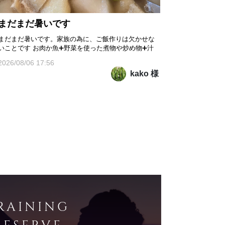
まだまだ暑いです
まだまだ暑いです。家族の為に、ご飯作りは欠かせな
いことです お肉か魚➕野菜を使った煮物や炒め物➕汁
物が一般的です。 冬瓜を貰いました。冬瓜汁にしまし
2026/08/06 17:56
た。アゲと枝豆を入れました 冬瓜には、ビタミンCや
kako 様
カリウム等の栄養素が豊富に含まれていて 他の野菜と
比べてカロリーが低い野菜だそうです。 低カロリーな
ことに加...
RAINING
RESERVE