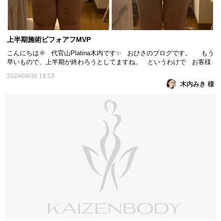
上半期施術ビフォアフMVP
こんにちは🌞 代官山Platina木内です✨ おひさのブログです。 もう
早いもので、上半期が終わろうとしてますね。 というわけで お客様
の上半期施術ビッフォーアフター MVPをまた紹介したいと思います‼️
2024/06/30 18:53
※お尻編 めっちゃ小さくなりましたね！✨ ※O脚🦵編 計15回でか
木内みき 様
なり変わりました^_^ ※太腿&お...