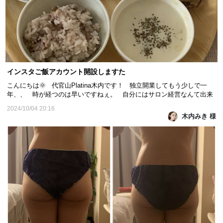
インスタご飯アカウント開設しますた
こんにちは🌞 代官山Platina木内です！ 独立開業してもう少しで一
年、、 時が経つのは早いですねぇ。 自分にはサロン経営なんて出来
る訳ない、、どうしよーーとか思ってたんですが、 素敵なお客様に支
2024/10/04 20:16
えられて、 そして、、 特にこれといったサロンの集客もせず(ホッ◯
木内みき 様
ペーパーですとか、某クーポンサイトです...