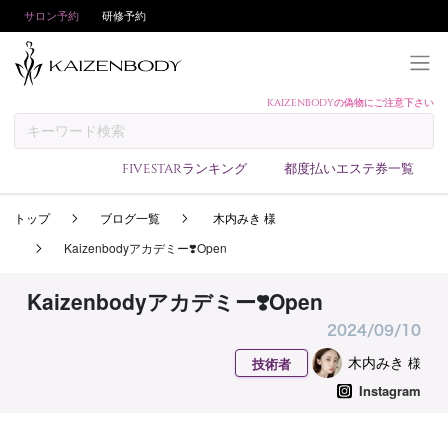
サロン予約
研修予約
KAIZENBODYの偽物にご注意下さい
KAIZENBODYとは
お支払い方法
FIVESTARランキング
都度払いエステ券一覧
予約方法
トップ
ブログ一覧
木内みき 様
サロンランキング
Kaizenbodyアカデミー❣️Open
技術者ランキング
アンケート
Kaizenbodyアカデミー❣️Open
美コインランキング
2024/09/10
ブログ
木内みき
様
技術者
Instagram
求人
会員登録/ログイン