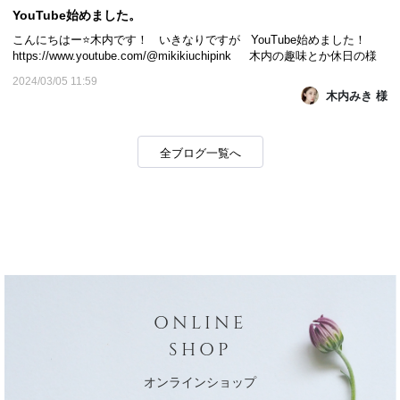
YouTube始めました。
こんにちはー⭐️木内です！ いきなりですが YouTube始めました！
https://www.youtube.com/@mikikiuchipink 木内の趣味とか休日の様
子をまったり更新していきたいと思います。 一本めはショートで耳コ
2024/03/05 11:59
ピアレンジしてコードもリハモナイズしたものです。 お暇な時に見て
木内みき 様
下さいね！⭐️ 木内 :.｡. o .｡.:*☆*･...
全ブログ一覧へ
ONLINE
SHOP
オンラインショップ