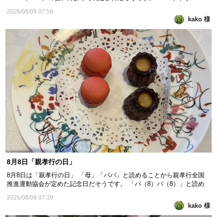
（9）」の語呂合わせからで、 ハグで愛情や感謝、信頼を伝えるため、
2026/08/09 07:56
啓発活動の一環として誕生した記念日だそうですよ。 ハグという行為に
kako 様
はリラックスやストレス軽減効果があり、ストレスの３分の１が解...
8月8日「親孝行の日」
8月8日は「親孝行の日」 「母」「パパ」と読めることから親孝行全国
推進運動協会が定めた記念日だそうです。 「パ（8）パ（8）」と読め
る語呂合わせと、「ハチハチ」を並びかえると「ハハ（母）チチ
2026/08/08 07:39
（父）」となることからと書いてあるのもありました。 「親孝行したい
kako 様
時に親はなし」というように、あとで後悔することがな...