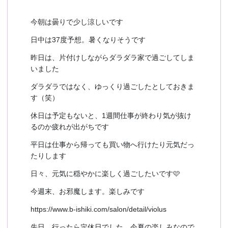
予約確認
お気に入り
今朝は曇りで少し涼しいです
日中は37度予想。暑くなりそうです
お問い合わせ
昨日は、片付けしながらダラダラ家で過ごしてしま
いました
ダラダラではなく、ゆっくり過ごしたとしておきま
す（笑）
休日は予定もないと、1週間仕事が終わり気が抜け
るのか疲れが出がちです
平日は仕事から帰っても買い物へ行けたり元気だっ
たりします
日々、元気に穏やかに楽しく過ごしたいです🩷
今週末、お邪魔します。楽しみです
https://www.b-ishiki.com/salon/detail/violus
先日、行ったら定休日でした。今夏の楽しみなので