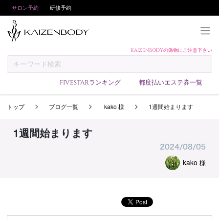
サロン予約
研修予約
KAIZENBODYの偽物にご注意下さい
KAIZENBODYとは
お支払い方法
FIVESTARランキング
都度払いエステ券一覧
予約方法
トップ
ブログ一覧
kako 様
1週間始まります
サロンランキング
技術者ランキング
1週間始まります
アンケート
2024/08/05
美コインランキング
kako
様
ブログ
求人
会員登録/ログイン