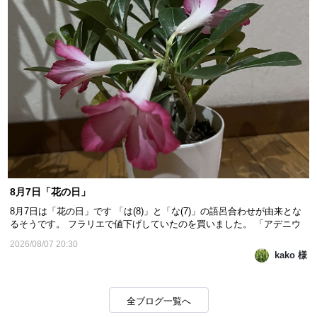
8月7日「花の日」
8月7日は「花の日」です 「は(8)」と「な(7)」の語呂合わせが由来とな
るそうです。 フラリエで値下げしていたのを買いました。 「アデニウ
ム オベスム」で良いのかなあ 花期は4月から9月のようです。 来期
2026/08/07 20:30
も咲くのか分かりませんが、咲いたら凄く嬉しいかもです。 私にとって
kako 様
「花」は心を癒してくれるものです❤️ 金曜日...
全ブログ一覧へ