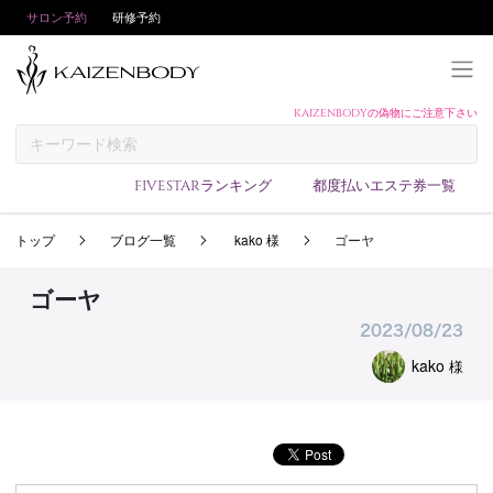
サロン予約
研修予約
KAIZENBODYの偽物にご注意下さい
KAIZENBODYとは
お支払い方法
FIVESTARランキング
都度払いエステ券一覧
予約方法
トップ
ブログ一覧
kako 様
ゴーヤ
サロンランキング
技術者ランキング
ゴーヤ
アンケート
2023/08/23
美コインランキング
kako
様
ブログ
求人
会員登録/ログイン