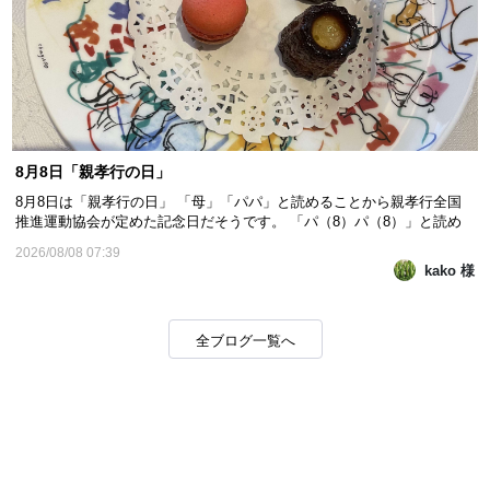
8月8日「親孝行の日」
8月8日は「親孝行の日」 「母」「パパ」と読めることから親孝行全国
推進運動協会が定めた記念日だそうです。 「パ（8）パ（8）」と読め
る語呂合わせと、「ハチハチ」を並びかえると「ハハ（母）チチ
2026/08/08 07:39
（父）」となることからと書いてあるのもありました。 「親孝行したい
kako 様
時に親はなし」というように、あとで後悔することがな...
全ブログ一覧へ