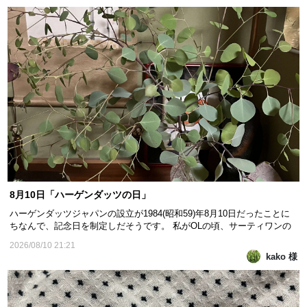
8月10日「ハーゲンダッツの日」
ハーゲンダッツジャパンの設立が1984(昭和59)年8月10日だったことに
ちなんで、記念日を制定しだそうです。 私がOLの頃、サーティワンの
ようにお店で食べれた記憶があります 今はショップは殆ど無いそうです
2026/08/10 21:21
お盆の準備をしています。 先ずは、床の間にユーカリです。我が家の小
kako 様
さな庭に大きなユーカリの木があります。 ご...