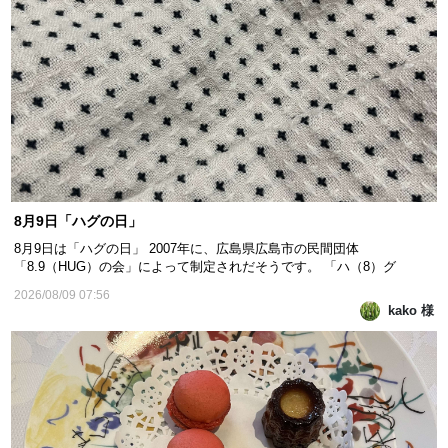
8月9日「ハグの日」
8月9日は「ハグの日」 2007年に、広島県広島市の民間団体
「8.9（HUG）の会」によって制定されだそうです。 「ハ（8）グ
（9）」の語呂合わせからで、 ハグで愛情や感謝、信頼を伝えるため、
2026/08/09 07:56
啓発活動の一環として誕生した記念日だそうですよ。 ハグという行為に
kako 様
はリラックスやストレス軽減効果があり、ストレスの３分の１が解...