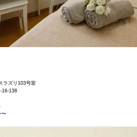
スラズリ103号室
/d-16-138
m
〜〜