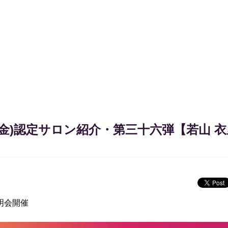
SALON RESERVE
サロン予約
SCHOOL RESERVE
研修予約
会員登録/ログイン
金)認定サロン紹介・第三十六弾【若山 衣里子/s
お問い合わせ
明会開催