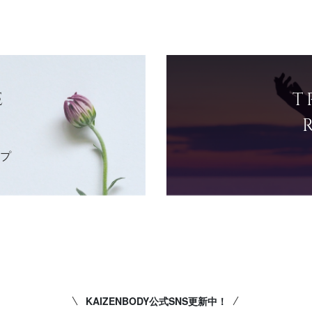
E
T
ップ
KAIZENBODY公式SNS更新中！