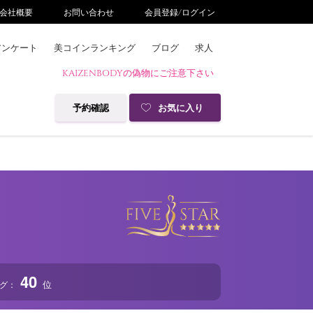
会社概要
お問い合わせ
会員登録/ログイン
アンケート
美コインランキング
ブログ
求人
KAIZENBODYの偽物にご注意下さい
予約確認
お気に入り
40
位
グ：