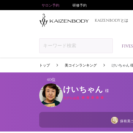
サロン予約
研修予約
KAIZENBODYとは
FIV
トップ
美コインランキング
けいちゃん 
40位
けいちゃん
様
モデル会員
保有美