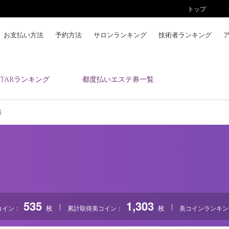
トップ
お支払い方法
予約方法
サロンランキング
技術者ランキング
KAIZENBODYとは
ESTARランキング
都度払いエステ券一覧
お支払い方法
予約方法
様
サロンランキング
技術者ランキング
アンケート
美コインランキング
ブログ
求人
535
1,303
|
|
枚
枚
コイン：
累計取得美コイン：
美コインランキン
会員登録/ログイン